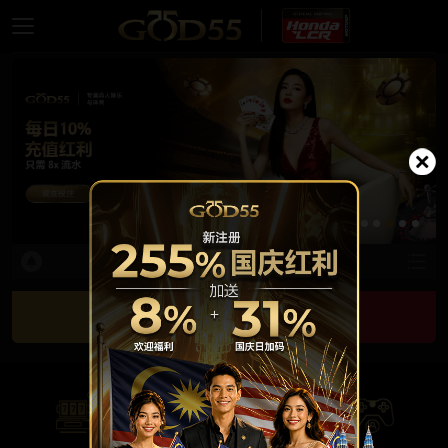
登录
注册