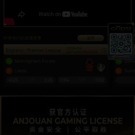
即将举行的直播赛事
足球
篮球
2026-08-
gland - Premier League
England - Pre
22T14:00:00.000Z
Nottingham Forest
Ipswich
H
Leeds
Sunderla
A
0.25
0.25
0.96
0.92
让球
赔率
让球