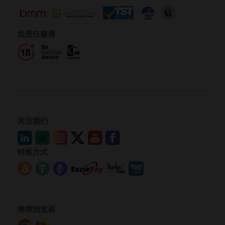
负责任赌博
关注我们
转账方式
推荐浏览器