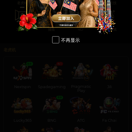
老虎机
真人娱乐
体育博彩
电子竞技
3D游戏
捕鱼
4D
快速游戏
不再显示
老虎机
最新
热门
Pragmatic
Nextspin
Spadegaming
Jili
Play
最新
Lucky365
BNG
ATG
Fa Chai