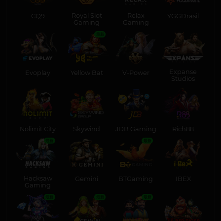
Royal Slot
Relax
CQ9
YGGDrasil
Gaming
Gaming
最新
Expanse
Evoplay
Yellow Bat
V-Power
Studios
Nolimit City
Skywind
JDB Gaming
Rich88
最新
最新
Hacksaw
Gemini
BTGaming
IBEX
Gaming
最新
最新
最新